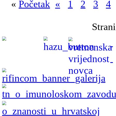
«
Početak
«
1
2
3
4
Stran