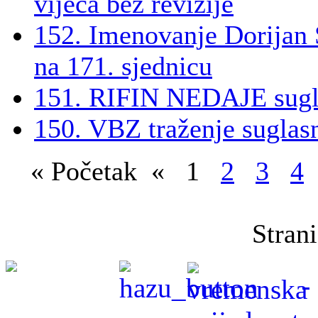
vijeća bez revizije
152. Imenovanje Dorijan S
na 171. sjednicu
151. RIFIN NEDAJE sugla
150. VBZ traženje suglasn
«
Početak
«
1
2
3
4
Stran