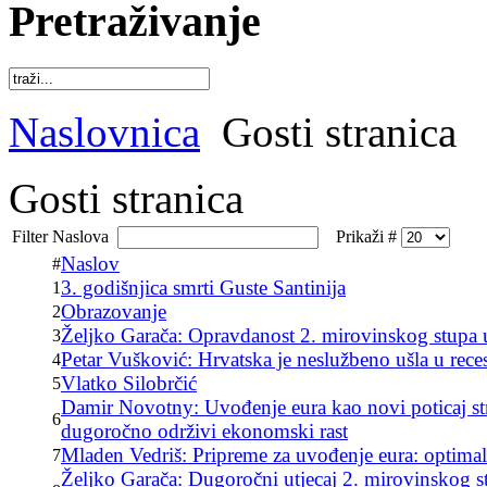
Pretraživanje
Naslovnica
Gosti stranica
Gosti stranica
Filter Naslova
Prikaži #
Naslov
#
3. godišnjica smrti Guste Santinija
1
Obrazovanje
2
Željko Garača: Opravdanost 2. mirovinskog stupa 
3
Petar Vušković: Hrvatska je neslužbeno ušla u reces
4
Vlatko Silobrčić
5
Damir Novotny: Uvođenje eura kao novi poticaj str
6
dugoročno održivi ekonomski rast
Mladen Vedriš: Pripreme za uvođenje eura: optimaln
7
Željko Garača: Dugoročni utjecaj 2. mirovinskog st