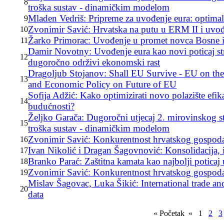
8
troška sustav - dinamičkim modelom
Mladen Vedriš: Pripreme za uvođenje eura: optimaln
9
Zvonimir Savić: Hrvatska na putu u ERM II i uvođen
10
Žarko Primorac: Uvođenje u promet novca Bosne 
11
Damir Novotny: Uvođenje eura kao novi poticaj str
12
dugoročno održivi ekonomski rast
Dragoljub Stojanov: Shall EU Survive - EU on th
13
and Economic Policy on Future of EU
Sofija Adžić: Kako optimizirati novo polazište efi
14
budućnosti?
Željko Garača: Dugoročni utjecaj 2. mirovinskog st
15
troška sustav - dinamičkim modelom
Zvonimir Savić: Konkurentnost hrvatskog gospodar
16
Ivan Nikolić i Dragan Šagovnović: Konsolidacija, inv
17
Branko Parać: Zaštitna kamata kao najbolji poticaj u
18
Zvonimir Savić: Konkurentnost hrvatskog gospodar
19
Mislav Šagovac, Luka Šikić: International trade and
20
data
«
Početak
«
1
2
3