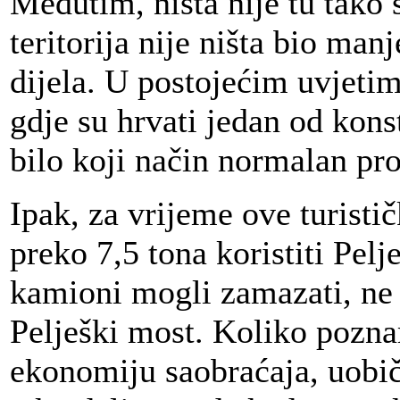
Međutim, ništa nije tu tako
teritorija nije ništa bio man
dijela. U postojećim uvjetim
gdje su hrvati jedan od kon
bilo koji način normalan prot
Ipak, za vrijeme ove turisti
preko 7,5 tona koristiti Pelj
kamioni mogli zamazati, ne d
Pelješki most. Koliko pozn
ekonomiju saobraćaja, uobiča