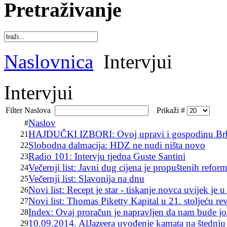
Pretraživanje
Naslovnica
Intervjui
Intervjui
Filter Naslova
Prikaži #
Naslov
#
HAJDUČKI IZBORI: Ovoj upravi i gospodinu Brbiću
21
Slobodna dalmacija: HDZ ne nudi ništa novo
22
Radio 101: Intervju tjedna Guste Santini
23
Večernji list: Javni dug cijena je propuštenih reform
24
Večernji list: Slavonija na dnu
25
Novi list: Recept je star - tiskanje novca uvijek je 
26
Novi list: Thomas Piketty Kapital u 21. stoljeću re
27
Index: Ovaj proračun je napravljen da nam bude jo
28
10.09.2014. AlJazeera uvođenje kamata na štednju
29