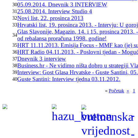
05.09.2014. Dnevnik 3 INTERVIEW
30
25.08.2014. Interview Studio 4
31
Novi list, 22. prosinca 2013
32
Hrvatski list, 19. prosinca 2013. - Intervju: U goro
33
Glas Slavonije, Magazin, 14. i 15. prosinca 2013. -
34
od rebalansa proračuna 1998. godine!
HRT 11.11.2013. Emisija Focus - MMF kao (je) s
35
HRT Radio 04.11.2013. - Poslovni tjedan - Mogući 
36
Dnevnik 3 interview
37
Business.hr - Ne vidimo ništa dobro u strategiji Vl
38
Interview: Gost Glasa Hrvatske - Guste Santini, 05
39
Guste Santini: Interview tjedna 03.11.2012.
40
«
Početak
«
1