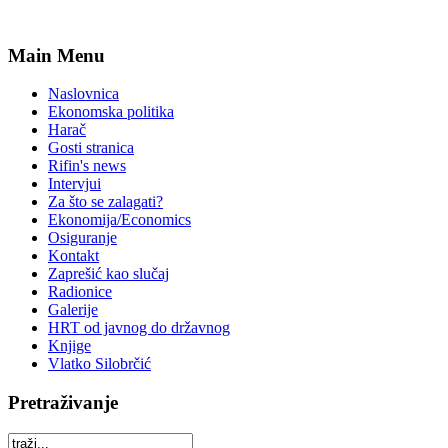
Main Menu
Naslovnica
Ekonomska politika
Harač
Gosti stranica
Rifin's news
Intervjui
Za što se zalagati?
Ekonomija/Economics
Osiguranje
Kontakt
Zaprešić kao slučaj
Radionice
Galerije
HRT od javnog do državnog
Knjige
Vlatko Silobrčić
Pretraživanje