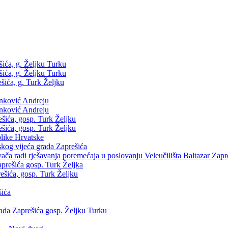
šića, g. Željku Turku
šića, g. Željku Turku
šića, g. Turk Željku
enković Andreju
enković Andreju
ešića, gosp. Turk Željku
ešića, gosp. Turk Željku
like Hrvatske
skog vijeća grada Zaprešića
vača radi rješavanja poremećaja u poslovanju Veleučilišta Baltazar Zapr
aprešića gosp. Turk Željka
ešića, gosp. Turk Željku
šića
rada Zaprešića gosp. Željku Turku