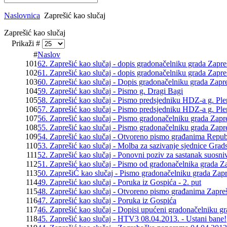
Naslovnica
Zaprešić kao slučaj
Zaprešić kao slučaj
Prikaži #
#
Naslov
101
62. Zaprešić kao slučaj - dopis gradonačelniku grada Zapre
102
61. Zaprešić kao slučaj - dopis gradonačelniku grada Zapre
103
60. Zaprešić kao slučaj - Dopis gradonačelniku grada Zapre
104
59. Zaprešić kao slučaj - Pismo g. Dragi Bagi
105
58. Zaprešić kao slučaj - Pismo predsjedniku HDZ-a g. Pl
106
57. Zaprešić kao slučaj - Pismo predsjedniku HDZ-a g. Pl
107
56. Zaprešić kao slučaj - Pismo gradonačelniku grada Zapr
108
55. Zaprešić kao slučaj - Pismo gradonačelniku grada Zapr
109
54. Zaprešić kao slučaj - Otvoreno pismo građanima Repub
110
53. Zaprešić kao slučaj - Molba za sazivanje sjednice Grad
111
52. Zaprešić kao slučaj - Ponovni poziv za sastanak suosni
112
51. Zaprešić kao slučaj - Pismo od gradonačelnika grada Z
113
50. ZaprešiĆ kao slučaj - Pismo gradonačelniku grada Zapr
114
49. Zaprešić kao slučaj - Poruka iz Gospića - 2. put
115
48. Zaprešić kao slučaj - Otvoreno pismo građanima Zapre
116
47. Zaprešić kao slučaj - Poruka iz Gospića
117
46. Zaprešić kao slučaj - Dopisi upućeni gradonačelniku g
118
45. Zaprešić kao slučaj - HTV3 08.04.2013. - Ustani bane!