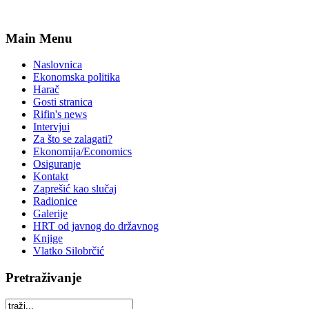
Main Menu
Naslovnica
Ekonomska politika
Harač
Gosti stranica
Rifin's news
Intervjui
Za što se zalagati?
Ekonomija/Economics
Osiguranje
Kontakt
Zaprešić kao slučaj
Radionice
Galerije
HRT od javnog do državnog
Knjige
Vlatko Silobrčić
Pretraživanje