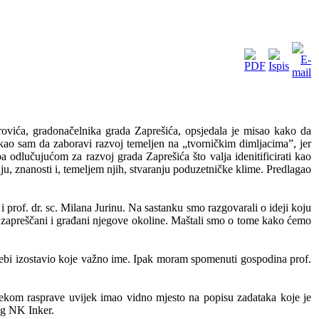
vića, gradonačelnika grada Zaprešića, opsjedala je misao kako da
ekao sam da zaboravi razvoj temeljen na „tvorničkim dimljacima”, jer
 odlučujućom za razvoj grada Zaprešića što valja idenitificirati kao
u, znanosti i, temeljem njih, stvaranju poduzetničke klime. Predlagao
rof. dr. sc. Milana Jurinu. Na sastanku smo razgovarali o ideji koju
li zapreščani i građani njegove okoline. Maštali smo o tome kako ćemo
nebi izostavio koje važno ime. Ipak moram spomenuti gospodina prof.
ijekom rasprave uvijek imao vidno mjesto na popisu zadataka koje je
jeg NK Inker.