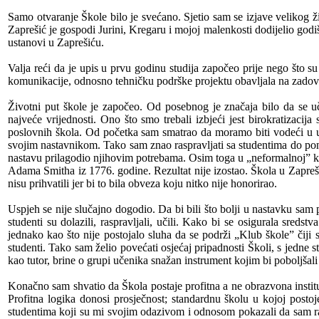
Samo otvaranje Škole bilo je svećano. Sjetio sam se izjave velikog ž
Zaprešić je gospodi Jurini, Kregaru i mojoj malenkosti dodijelio god
ustanovi u Zaprešiću.
Valja reći da je upis u prvu godinu studija započeo prije nego što su
komunikacije, odnosno tehničku podrške projektu obavljala na zadovo
Životni put škole je započeo. Od posebnog je značaja bilo da se uč
najveće vrijednosti. Ono što smo trebali izbjeći jest birokratizacija
poslovnih škola. Od početka sam smatrao da moramo biti vodeći u u
svojim nastavnikom. Tako sam znao raspravljati sa studentima do pono
nastavu prilagodio njihovim potrebama. Osim toga u „neformalnoj” kom
Adama Smitha iz 1776. godine. Rezultat nije izostao. Škola u Zaprešić
nisu prihvatili jer bi to bila obveza koju nitko nije honorirao.
Uspjeh se nije slučajno dogodio. Da bi bili što bolji u nastavku sa
studenti su dolazili, raspravljali, učili. Kako bi se osigurala sreds
jednako kao što nije postojalo sluha da se podrži „Klub škole” čiji s
studenti. Tako sam želio povećati osjećaj pripadnosti Školi, s jedne s
kao tutor, brine o grupi učenika snažan instrument kojim bi poboljšali
Konačno sam shvatio da Škola postaje profitna a ne obrazvona institucij
Profitna logika donosi prosječnost; standardnu školu u kojoj post
studentima koji su mi svojim odazivom i odnosom pokazali da sam rad