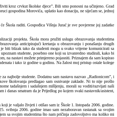
živiti kroz crvkut školske djece”. Bili smo ponosni na učinjeno. Grad
oruci gospodina Morovića, uplatio kao donaciju, ne sijećam se, jednoj
e će Škola raditi. Gospođica Višnja Jurać je sve povjerene joj zadatke
lizaciji projekta. Škola mora pružiti uslugu obrazovanja studentima
u obrazovanja anticipirajući kretanja u obrazovanju i ponašanju drugih
 biti blizak tako da studenti mogu u svako vrijeme komunicirati sa
a upoznam studente, posebno one koji su izvanredno studirali, kako bi
tom, na nastavi možete primjereno pojasniti. Priznajem da sam kopirao
udenata i tako iz godine u godinu. Na žalost moj pristup ostale kolege
ave za najbolje studente. Dodatnu sam nastavu nazvao „Radionicom”, i
troškove školovanja predlagao sam osnivanje zaklade. Ni to nije prošlo
 mome tadašnjem i sadašnjem mišljenju, morali su voditi/razvijati naši
 sam i danas smatram da je Prijedlog po kojem svaki nastavnik/asistent,
koji je valjalo živjeti i otišao sam iz Škole 1. listopada 2006. godine.
. 25. svibnja 2006. godine imao sam nezaboravan rastanak sa svojim
ajem sa svojim studentima što nam pričinja zadovoljstvo ma koliko mi