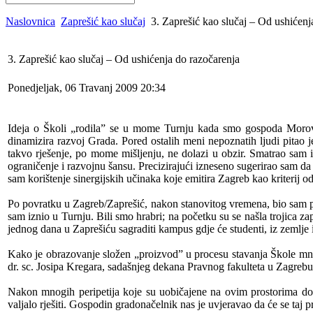
Naslovnica
Zaprešić kao slučaj
3. Zaprešić kao slučaj – Od ushićenj
3. Zaprešić kao slučaj – Od ushićenja do razočarenja
Ponedjeljak, 06 Travanj 2009 20:34
Ideja o Školi „rodila” se u mome Turnju kada smo gospoda Morovi
dinamizira razvoj Grada. Pored ostalih meni nepoznatih ljudi pitao 
takvo rješenje, po mome mišljenju, ne dolazi u obzir. Smatrao sam i
ograničenje i razvojnu šansu. Precizirajući izneseno sugerirao sam d
sam korištenje sinergijskih učinaka koje emitira Zagreb kao kriterij od
Po povratku u Zagreb/Zaprešić, nakon stanovitog vremena, bio sam po
sam iznio u Turnju. Bili smo hrabri; na početku su se našla trojica 
jednog dana u Zaprešiću sagraditi kampus gdje će studenti, iz zemlje i
Kako je obrazovanje složen „proizvod” u procesu stavanja Škole mno
dr. sc. Josipa Kregara, sadašnjeg dekana Pravnog fakulteta u Zagrebu
Nakon mnogih peripetija koje su uobičajene na ovim prostorima dobi
valjalo rješiti. Gospodin gradonačelnik nas je uvjeravao da će se taj 