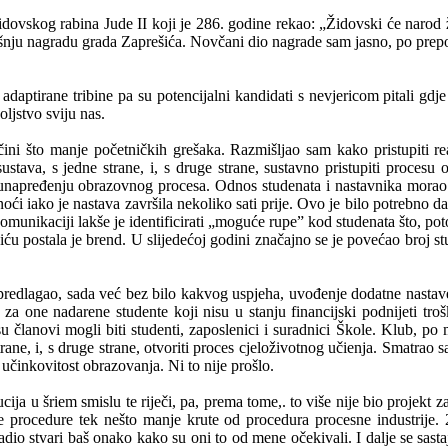
idovskog rabina Jude II koji je 286. godine rekao: „Židovski će narod 
išnju nagradu grada Zaprešića. Novčani dio nagrade sam jasno, po prep
 adaptirane tribine pa su potencijalni kandidati s nevjericom pitali gdj
ljstvo sviju nas.
ini što manje početničkih grešaka. Razmišljao sam kako pristupiti rea
 sustava, s jedne strane, i, s druge strane, sustavno pristupiti proces
napređenju obrazovnog procesa. Odnos studenata i nastavnika morao je
ći iako je nastava završila nekoliko sati prije. Ovo je bilo potrebno d
unikaciji lakše je identificirati „moguće rupe” kod studenata što, po
u postala je brend. U slijedećoj godini značajno se je povećao broj st
m predlagao, sada već bez bilo kakvog uspjeha, uvođenje dodatne nast
tva za one nadarene studente koji nisu u stanju financijski podnijeti 
u članovi mogli biti studenti, zaposlenici i suradnici Škole. Klub, po
trane, i, s druge strane, otvoriti proces cjeloživotnog učienja. Smatrao
 učinkovitost obrazovanja. Ni to nije prošlo.
a u šriem smislu te riječi, pa, prema tome,. to više nije bio projekt za 
oje procedure tek nešto manje krute od procedura procesne industrije
io stvari baš onako kako su oni to od mene očekivali. I dalje se sast