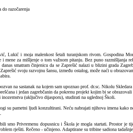
a do razočarenja
ć, Lukić i moja malenkost šetali turanjskom rivom. Gospodina Moro
je i mene za mišljenje o tom važnom pitanju. Bez puno razmišljanja r
 danas smatram činjenicu da se Zaprešić nalazi u blizini grada Zagreba
a Zaprešić svoju razvojnu šansu, između ostalog, može naći u obrazovanj
abira.
zvan na sastanak na kojem sam upoznao prof. dr.sc. Nikolu Skledara i p
zaprešćana i jedan zagrebčanin da pokrenu projekt kojim bi se obrazova
 inozemstva (uključivo dijasporu), studirati na uglednoj Školi.
gi su pametni ljudi konzultirani. Neću nabrajati njihova imena kako 
.
li smo Privremenu dopusnicu i Škola je mogla startati. Prostor je t
problem rješiti. Rečeno - učinjeno. Adaptirane su tribine sadiona tadašn