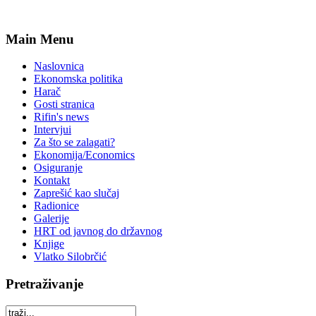
Main Menu
Naslovnica
Ekonomska politika
Harač
Gosti stranica
Rifin's news
Intervjui
Za što se zalagati?
Ekonomija/Economics
Osiguranje
Kontakt
Zaprešić kao slučaj
Radionice
Galerije
HRT od javnog do državnog
Knjige
Vlatko Silobrčić
Pretraživanje